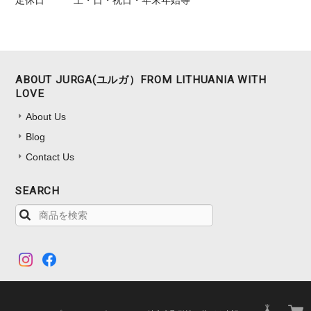
定休日
土・日・祝日・年末年始等
【ギフトBOX無料】くせになる心地よさ ピローケース（封筒型）43㎝x63㎝
ターコイズグリーン
ABOUT JURGA(ユルガ）FROM LITHUANIA WITH
2025/01/09
LOVE
息子に買いました。優しい青色で◎です。Jurgaさんのリネンは上質
About Us
で気持ち良いです。買って後悔しないのがすごいです。
Blog
Contact Us
SEARCH
【ギフト包装無料】天然の吸水・速乾・防臭 快適な睡眠環境を整える リネンパジャマ 水玉 共布ポーチ付き
XLサイズ（女性Free男性XL）
2025/01/05
質の良い睡眠を取りたくて購入しました。着心地良く、軽いので楽で
す。サイズに迷いましたが、あまりぴったりしているのも好きでな
く、紐で調節できるので、その点も良かったです！