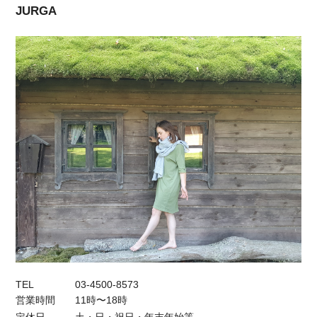
JURGA
【ギフトBOX無料】くせになる心地よさ ピローケース（封筒型）43㎝x63㎝
ダスティパープル
2025/01/11
品物も素敵でしたが、個人的に感動したのは、サイトに載せている型
は在庫無であったそうで、同じパープルで違う型の品でしたらご用意
できます、と、すぐにご連絡いただき迅速かつ丁寧に対応いただいた
ことです。感謝申し上げます！
ワッフルブランケット スカイブルー＆ナチュラル
2025/01/09
大きいのでまるっと包まれます。リネン生地の折り方（というのでし
ょうか？）可愛らしく、ポコポコしていてお洋服とは違う凝った形を
TEL
03-4500-8573
していてオシャレだと思いました。リネンの柔らかさを堪能したいと
営業時間
11時〜18時
思います。