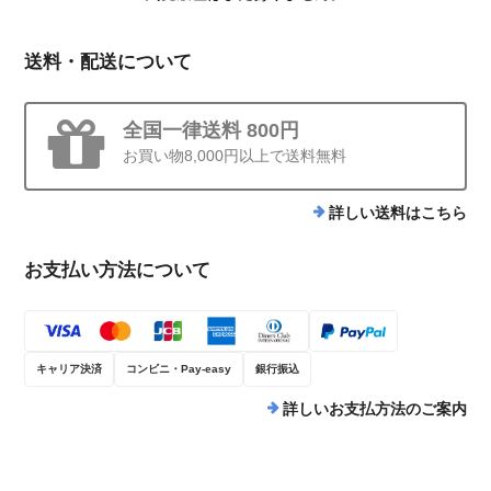
がとうございます。
送料・配送について
【ギフトBOX無料】大判ストール モネの水連
全国一律送料 800円
2025/02/03
お買い物8,000円以上で送料無料
モネ展があったこともあり、購入しました。大判なのでシンプルなお
詳しい送料はこちら
洋服のアクセントになり、気持ちが上がります！リネンなので軽く、
ご年配の方にもプレゼントしたら喜ばれそうです。個人的には綺麗な
ストールの柄を自分でも着けていて見たいのと、活かしたいので、ミ
お支払い方法について
ラノ巻きをするのが好きです。ありがとうございました！
キャリア決済
コンビニ・Pay-easy
銀行振込
【ギフトBOX無料】くせになる心地よさ ピローケース（封筒型）43㎝x63㎝
詳しいお支払方法のご案内
グレー
2025/01/20