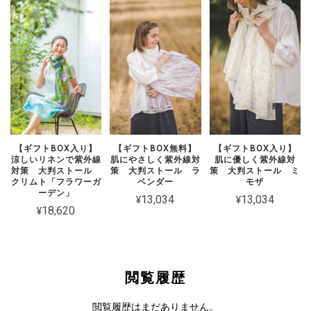
ロングワイドパンツ TYLA（静寂）ヤナギラン・リネンフラワー
ヤナギラン
2026/02/28
この度も迅速な対応ありがとうございました。 季節が春めいてきたこ
とにより、さらりと着られるリネンのワイドパンツが欲しくなり購入
しました。 余談ですが、以前プレゼント用に購入したワンピースを義
姉にプレゼントし、着用して散歩をしていた際に、外国の方に「とて
【ギフトBOX入り】
【ギフトBOX無料】
【ギフトBOX入り】
涼しいリネンで紫外線
肌にやさしく紫外線対
肌に優しく紫外線対
も美しいお洋服だ」と褒められたそうです。
対策 大判ストール
策 大判ストール ラ
策 大判ストール ミ
クリムト「フラワーガ
ベンダー
モザ
ーデン」
¥13,034
¥13,034
¥18,620
【ギフトBOX入り】リトアニアリネン大判ストール ラベンダー
2025/07/30
閲覧履歴
贈り物として。美しいストールで、お相手は、光にかざしてうっとり
眺めて、とても喜んで頂きました。 素晴らしいリネンストールをあり
閲覧履歴はまだありません。